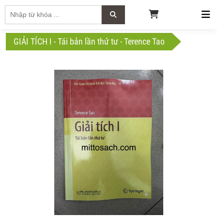
GIẢI TÍCH I - Tái bản lần thứ tư - Terence Tao