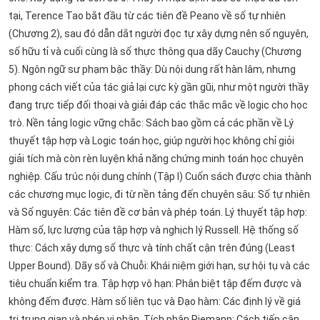
tại, Terence Tao bắt đầu từ các tiên đề Peano về số tự nhiên
(Chương 2), sau đó dẫn dắt người đọc tự xây dựng nên số nguyên,
số hữu tỉ và cuối cùng là số thực thông qua dãy Cauchy (Chương
5). Ngôn ngữ sư phạm bậc thầy: Dù nội dung rất hàn lâm, nhưng
phong cách viết của tác giả lại cực kỳ gần gũi, như một người thầy
đang trực tiếp đối thoại và giải đáp các thắc mắc về logic cho học
trò. Nền tảng logic vững chắc: Sách bao gồm cả các phần về Lý
thuyết tập hợp và Logic toán học, giúp người học không chỉ giỏi
giải tích mà còn rèn luyện khả năng chứng minh toán học chuyên
nghiệp. Cấu trúc nội dung chính (Tập I) Cuốn sách được chia thành
các chương mục logic, đi từ nền tảng đến chuyên sâu: Số tự nhiên
và Số nguyên: Các tiên đề cơ bản và phép toán. Lý thuyết tập hợp:
Hàm số, lực lượng của tập hợp và nghịch lý Russell. Hệ thống số
thực: Cách xây dựng số thực và tính chất cận trên đúng (Least
Upper Bound). Dãy số và Chuỗi: Khái niệm giới hạn, sự hội tụ và các
tiêu chuẩn kiểm tra. Tập hợp vô hạn: Phân biệt tập đếm được và
không đếm được. Hàm số liên tục và Đạo hàm: Các định lý về giá
trị trung gian và phép vi phân. Tích phân Riemann: Cách tiếp cận