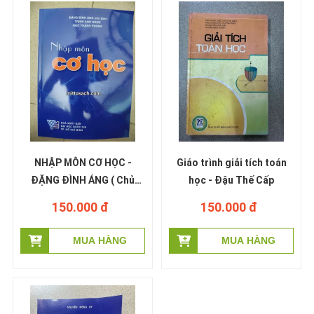
NHẬP MÔN CƠ HỌC -
Giáo trình giải tích toán
ĐẶNG ĐÌNH ÁNG ( Chủ
học - Đậu Thế Cấp
Biên )
150.000 đ
150.000 đ