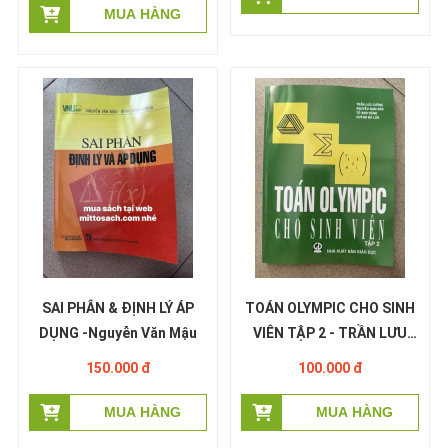
SAI PHÂN & ĐỊNH LÝ ÁP
TOÁN OLYMPIC CHO SINH
DỤNG -Nguyễn Văn Mậu
VIÊN TẬP 2 - TRẦN LƯU
CƯỜNG
150.000 đ
100.000 đ