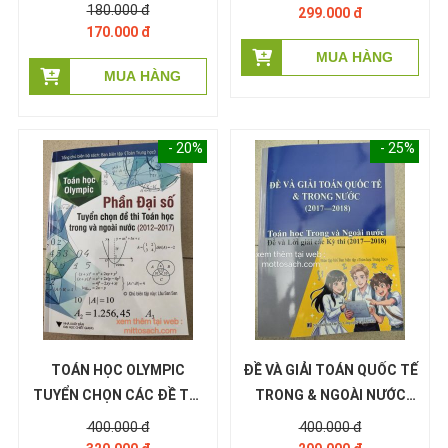
HỢP - Nguyễn Tuấn Anh
TẾ & TRONG NƯỚC (202-
180.000 đ
299.000 đ
2017) : PHẦN SỐ HỌC
170.000 đ
- 20%
- 25%
TOÁN HỌC OLYMPIC
ĐỀ VÀ GIẢI TOÁN QUỐC TẾ
TUYỂN CHỌN CÁC ĐỀ THI
TRONG & NGOÀI NƯỚC
TOÁN HỌC TRONG &
2017-2018
400.000 đ
400.000 đ
NGOÀI NƯỚC (2012-2017)