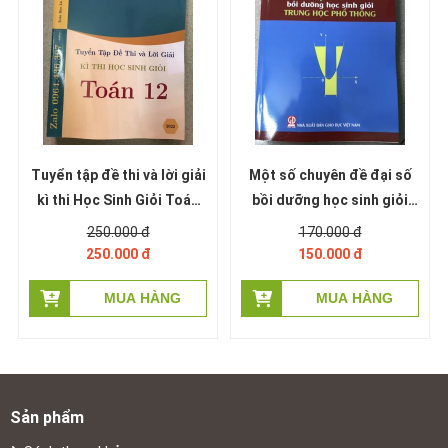
Tuyển tập đề thi và lời giải
Một số chuyên đề đại số
kì thi Học Sinh Giỏi Toán
bồi dưỡng học sinh giỏi
12 (miễn phí giao hàng)
trung học phổ thông -
250.000 đ
170.000 đ
Nguyễn Văn Mậu
250.000 đ
150.000 đ
Sản phẩm