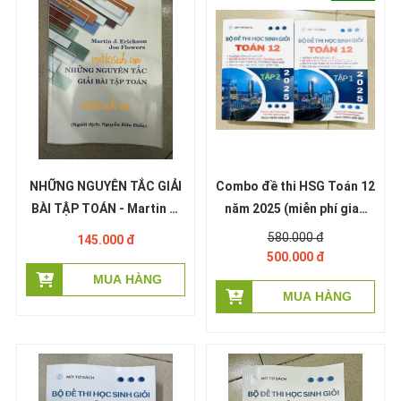
NHỮNG NGUYÊN TẮC GIẢI
Combo đề thi HSG Toán 12
BÀI TẬP TOÁN - Martin J.
năm 2025 (miễn phí giao
Ericson Joe Flowers -
hàng)
580.000 đ
145.000 đ
Nguyễn Hữu Điển dịch
500.000 đ