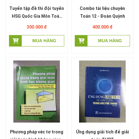
Tuyển tập đề thi đội tuyển
Combo tài liệu chuyên
HSG Quốc Gia Môn Toán
Toán 12 - Đoàn Quỳnh
2017 - 2024 - Huỳnh Kim
300.000 đ
400.000 đ
Linh (miễn phí giao hàng)
Phương pháp véc tơ trong
Ứng dụng giải tích để giải