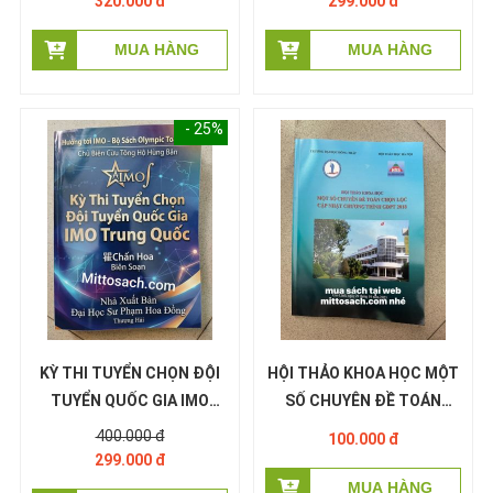
320.000 đ
299.000 đ
NƯỚC: PHẦN ĐẠI SỐ
- 25%
KỲ THI TUYỂN CHỌN ĐỘI
HỘI THẢO KHOA HỌC MỘT
TUYỂN QUỐC GIA IMO
SỐ CHUYÊN ĐỀ TOÁN
TRUNG QUỐC - Chấn Hoa
CHỌN LỌC CẬP NHẬT
400.000 đ
100.000 đ
Biên Soạn
CHƯƠNG TRÌNH GDPT
299.000 đ
2018