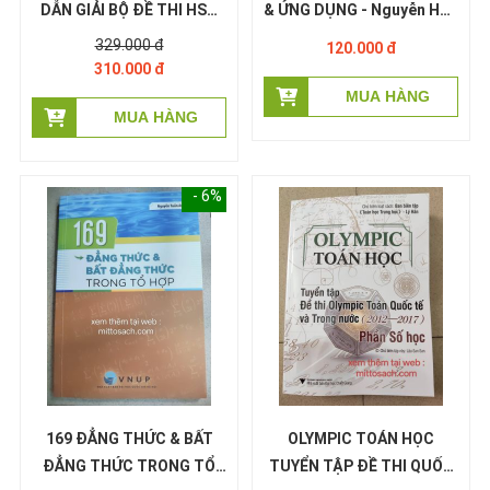
DẪN GIẢI BỘ ĐỀ THI HSG
& ỨNG DỤNG - Nguyễn Hữu
TOÁN 12-2026
Điển
329.000 đ
120.000 đ
310.000 đ
- 6%
169 ĐẲNG THỨC & BẤT
OLYMPIC TOÁN HỌC
ĐẲNG THỨC TRONG TỔ
TUYỂN TẬP ĐỀ THI QUỐC