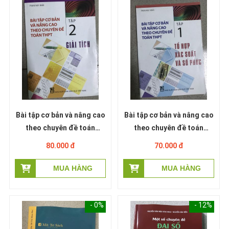
Bài tập cơ bản và nâng cao
Bài tập cơ bản và nâng cao
theo chuyên đề toán
theo chuyên đề toán
THPT: Tập 2 - Giải tích -
THPT: Tập 1 - Tổ Hợp -
80.000 đ
70.000 đ
Phan Huy Khải
Xác Suất và Số Phức -
Phan Huy Khải
- 0%
- 12%