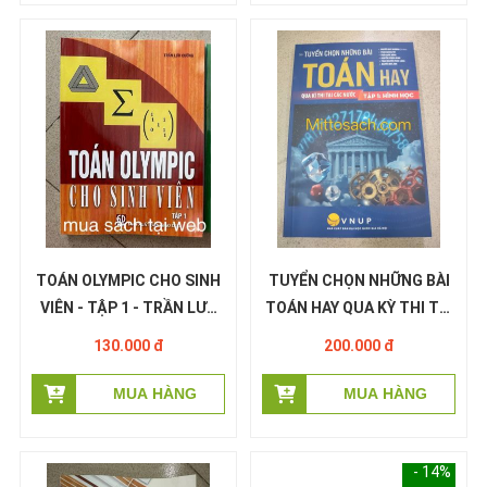
TOÁN OLYMPIC CHO SINH
TUYỂN CHỌN NHỮNG BÀI
VIÊN - TẬP 1 - TRẦN LƯU
TOÁN HAY QUA KỲ THI TẠI
CƯỜNG
CÁC NƯỚC ( Miễn Phí Ship)
130.000 đ
200.000 đ
- Tập 1: Hình Học
- 14%