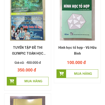
TUYỂN TẬP ĐỀ THI
Hình học tổ hợp - Vũ Hữu
OLYMPIC TOÁN HỌC
Bình
TRONG & NGOÀI NƯỚC
100.000 đ
400.000 đ
2022-2017 : PHẦN TỔ HỢP
350.000 đ