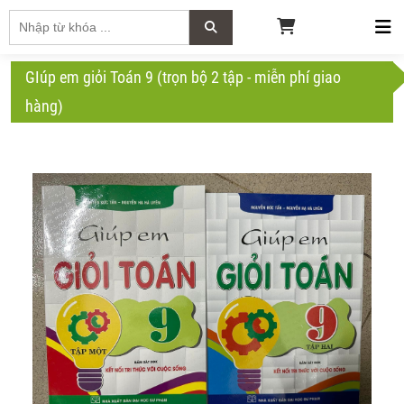
GIúp em giỏi Toán 9 (trọn bộ 2 tập - miễn phí giao
hàng)