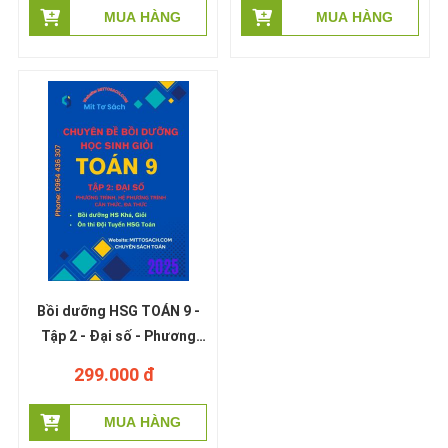
Hữu Nam
Bồi dưỡng HSG TOÁN 9 -
Tập 2 - Đại số - Phương
trình, hệ, căn thức, đa
299.000 đ
thức (miễn phí giao hàng)