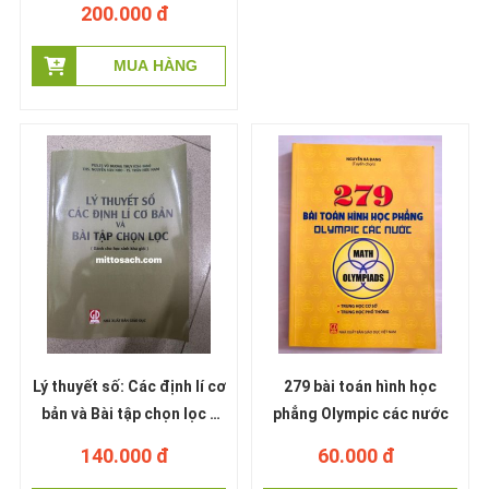
200.000 đ
Lý thuyết số: Các định lí cơ
279 bài toán hình học
bản và Bài tập chọn lọc -
phẳng Olympic các nước
PGS Vũ Dương Thụy -
140.000 đ
60.000 đ
Nguyễn Văn Nho - Trần