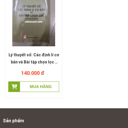
Lý thuyết số: Các định lí cơ
bản và Bài tập chọn lọc -
PGS Vũ Dương Thụy -
140.000 đ
Nguyễn Văn Nho - Trần
Hữu Nam
Sản phẩm