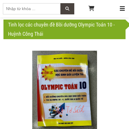
Tinh lọc các chuyên đề Bồi dưỡng Olympic Toán 10 -
Huỳnh Công Thái