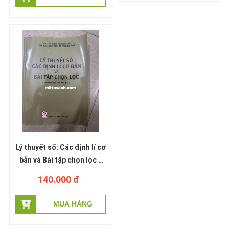
Lý thuyết số: Các định lí cơ
bản và Bài tập chọn lọc -
PGS Vũ Dương Thụy -
140.000 đ
Nguyễn Văn Nho - Trần
Hữu Nam