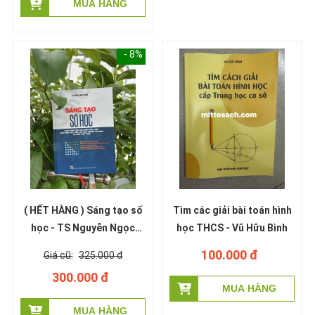
- 8%
( HẾT HÀNG ) Sáng tạo số
Tìm các giải bài toán hình
học - TS Nguyễn Ngọc
học THCS - Vũ Hữu Bình
Giang (miễn phí giao hàng)
100.000 đ
325.000 đ
300.000 đ