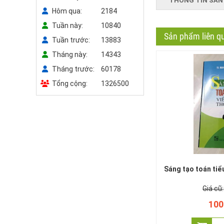
THÔNG TIN SẢN
Hôm qua
2184
Tuần này
10840
Sản phẩm liên q
Tuần trước
13883
Tháng này
14343
Tháng trước
60178
Tổng cộng
1326500
Sáng tạo toán tiể
100