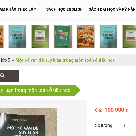
AM KHẢO THEO LỚP
SÁCH HỌC ENGLISH
SÁCH ĐẠI HỌC VÀ KỸ NĂ
 lớp 5
»
Một số vấn đề suy luận trong môn toán ở tiểu học
y luận trong môn toán ở tiểu học
100.000 đ