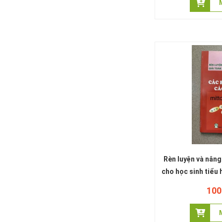
Rèn luyện và nâng
cho học sinh tiểu 
về các phép t
100