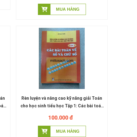
oán
Rèn luyện và nâng cao kỹ năng giải Toán
oán
cho học sinh tiểu học Tập 1: Các bài toán
Như
về số và chữ số - Đỗ Như Thiên
100.000 đ