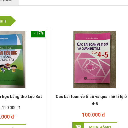
 PHẨM
uan
- 17%
u học bằng thơ Lục Bát
Các bài toán về tỉ số và quan hệ tỉ lệ ở
4-5
120.000 đ
100.000 đ
.000 đ