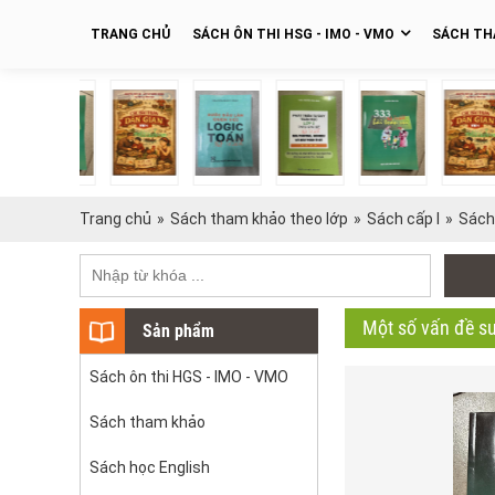
TRANG CHỦ
SÁCH ÔN THI HSG - IMO - VMO
SÁCH TH
Trang chủ
»
Sách tham khảo theo lớp
»
Sách cấp I
»
Sách
Một số vấn đề su
Sản phẩm
Sách ôn thi HGS - IMO - VMO
Sách tham khảo
Sách học English