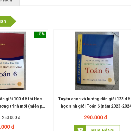
 PHẨM
uan
- 8%
ẫn giải 100 đề thi Học
Tuyển chọn và hướng dẫn giải 123 đề 
ương trình mới (miễn phí
học sinh giỏi Toán 6 (năm 2023-202
o hàng)
290.000 đ
250.000 đ
.000 đ