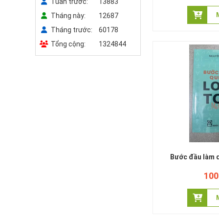
Tuần trước
13883
Tháng này
12687
Tuyển chọn và hướng dẫn giải
Tháng trước
60178
123 đề thi học sinh giỏi Toán 6
Tổng cộng
1324844
(năm 2023-2024)
290.000 đ
- 24%
Bước đầu làm q
100
Bộ Bồi dưỡng học sinh giỏi
Toán 6 chương trình mới - 2