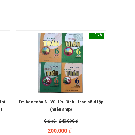
- 17%
thi
Em học toán 6 - Vũ Hữu Bình - trọn bộ 4 tập
4)
(miễn ship)
240.000 đ
200.000 đ