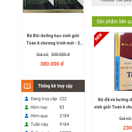
THÔNG TIN SẢN
Sản phẩm liên q
Bộ Bồi dưỡng học sinh giỏi
Toán 6 chương trình mới - 2
tập (miễn phí giao hàng)
500.000 đ
380.000 đ
Thống kê truy cập
Đang truy cập
222
Bộ đề và hướng d
sinh giỏi Toán 6 ch
Hôm nay
83
gia
Hôm qua
2184
Tuần này
9184
230