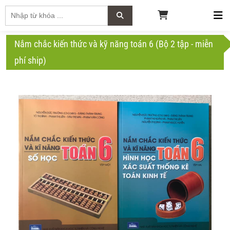
Nắm chắc kiến thức và kỹ năng toán 6 (Bộ 2 tập - miễn
phí ship)