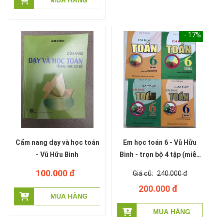
- 17%
Cẩm nang dạy và học toán
Em học toán 6 - Vũ Hữu
- Vũ Hữu Bình
Bình - trọn bộ 4 tập (miễn
ship)
100.000 đ
240.000 đ
200.000 đ