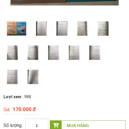
Lượt xem :
988
170.000 đ