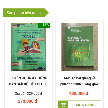
Sản phẩm liên quan
- 18%
TUYỂN CHỌN & HƯỚNG
Một số bài giảng về
DẪN GIẢI BỘ ĐỀ THI HSG
phương trình lượng giác
TOÁN 11 - 2026
130.000 đ
329.000 đ
270.000 đ